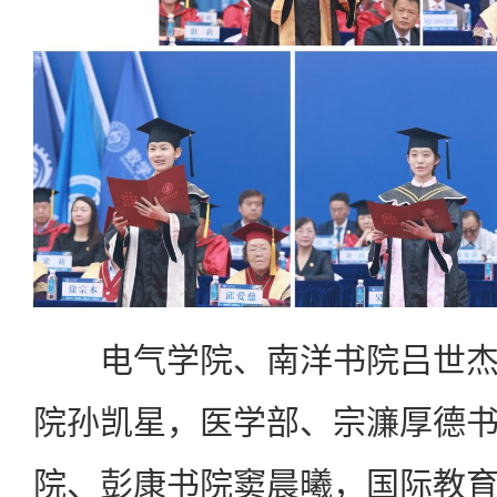
电气学院、南洋书院吕世杰
院孙凯星，医学部、宗濂厚德
院、彭康书院窦晨曦，国际教