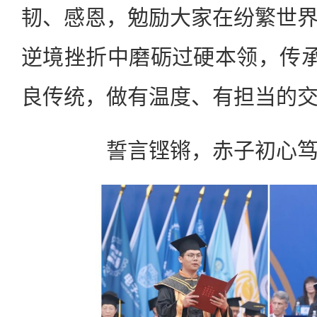
韧、感恩，勉励大家在纷繁世
逆境挫折中磨砺过硬本领，传承
良传统，做有温度、有担当的
誓言铿锵，赤子初心